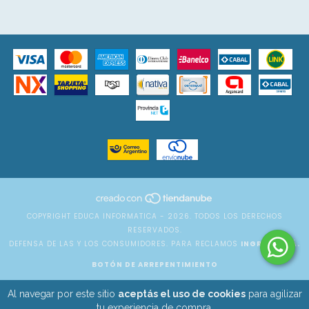
COPYRIGHT EDUCA INFORMATICA - 2026. TODOS LOS DERECHOS
RESERVADOS.
DEFENSA DE LAS Y LOS CONSUMIDORES. PARA RECLAMOS
INGRESÁ ACÁ.
BOTÓN DE ARREPENTIMIENTO
Al navegar por este sitio
aceptás el uso de cookies
para agilizar
tu experiencia de compra.