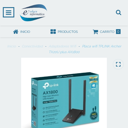
0
INICIO
PRODUCTOS
CARRITO
Inicio
-
Conectividad
-
Adaptadores Wifi
-
Placa wifi TPLINK Archer
TX20U plus AX1800