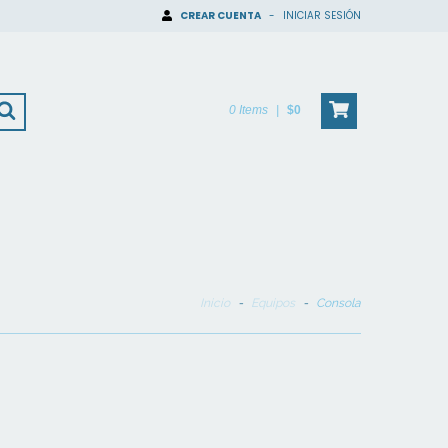
CREAR CUENTA
-
INICIAR SESIÓN
0
Items
|
$0
Inicio
-
Equipos
-
Consola