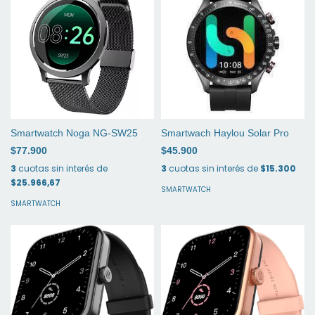
Smartwatch Noga NG-SW25
Smartwach Haylou Solar Pro
$77.900
$45.900
3
cuotas sin interés de
3
cuotas sin interés de
$15.300
$25.966,67
SMARTWATCH
SMARTWATCH