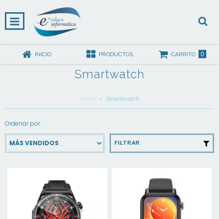
0
INICIO
PRODUCTOS
CARRITO
Smartwatch
Inicio
-
Smartwatch
Ordenar por
FILTRAR