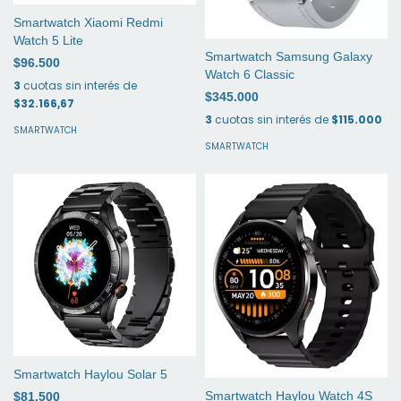
Smartwatch Xiaomi Redmi
Watch 5 Lite
Smartwatch Samsung Galaxy
$96.500
Watch 6 Classic
3
cuotas sin interés de
$345.000
$32.166,67
3
cuotas sin interés de
$115.000
SMARTWATCH
SMARTWATCH
Smartwatch Haylou Solar 5
Smartwatch Haylou Watch 4S
$81.500