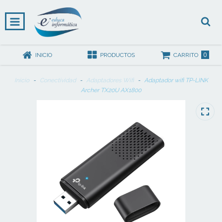
0
INICIO
PRODUCTOS
CARRITO
Inicio
-
Conectividad
-
Adaptadores Wifi
-
Adaptador wifi TP-LINK
Archer TX20U AX1800