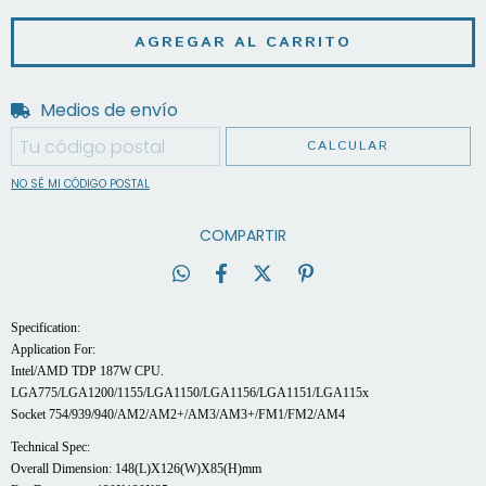
Medios de envío
Entregas para el CP:
CAMBIAR CP
CALCULAR
NO SÉ MI CÓDIGO POSTAL
COMPARTIR
Specification:
Application For:
Intel/AMD TDP 187W CPU.
LGA775/LGA1200/1155/LGA1150/LGA1156/LGA1151/LGA115x
Socket 754/939/940/AM2/AM2+/AM3/AM3+/FM1/FM2/AM4
Technical Spec:
Overall Dimension: 148(L)X126(W)X85(H)mm