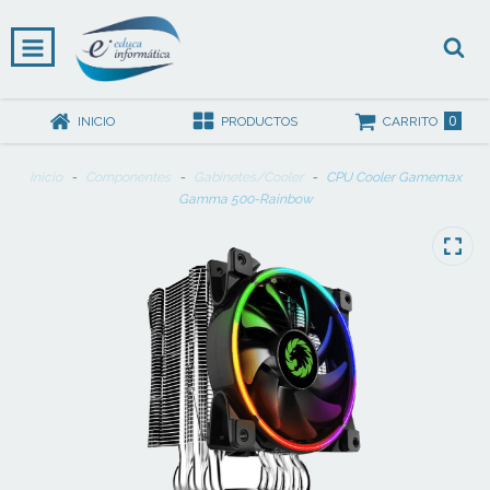
0
INICIO
PRODUCTOS
CARRITO
Inicio
-
Componentes
-
Gabinetes/Cooler
-
CPU Cooler Gamemax
Gamma 500-Rainbow