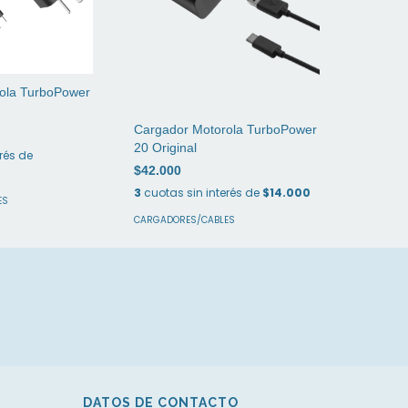
ola TurboPower
Cargador Motorola TurboPower
20 Original
rés de
$42.000
3
cuotas sin interés de
$14.000
ES
CARGADORES/CABLES
DATOS DE CONTACTO