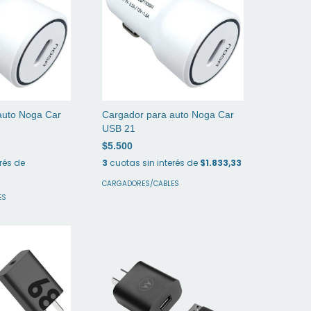
auto Noga Car
Cargador para auto Noga Car
USB 21
$5.500
rés de
3
cuotas sin interés de
$1.833,33
CARGADORES/CABLES
ES