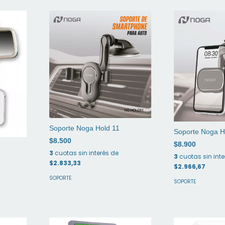
Soporte Noga Hold 11
Soporte Noga H
$8.500
$8.900
3
cuotas sin interés de
3
cuotas sin inte
$2.833,33
$2.966,67
SOPORTE
SOPORTE