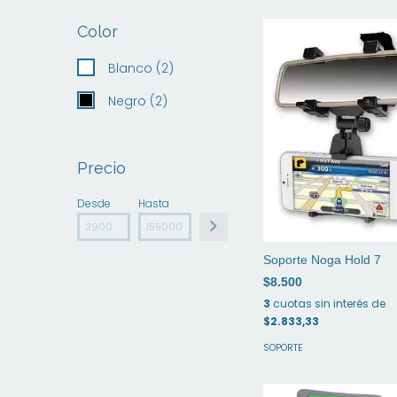
Color
Blanco (2)
Negro (2)
Precio
Desde
Hasta
Soporte Noga Hold 7
$8.500
3
cuotas sin interés de
$2.833,33
SOPORTE