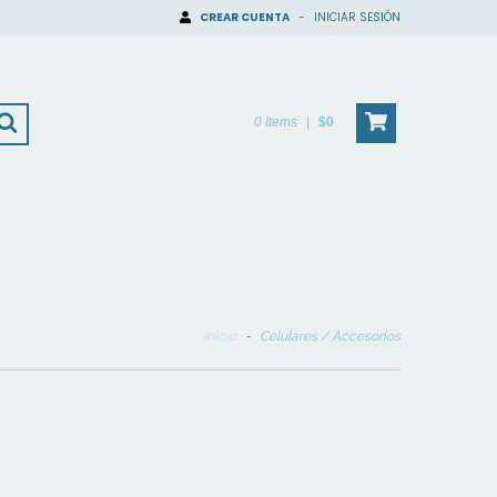
CREAR CUENTA
-
INICIAR SESIÓN
0
Items
|
$0
Inicio
-
Celulares / Accesorios